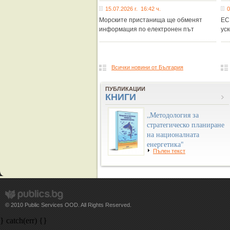
15.07.2026 г. 16:42 ч.
0
Морските пристанища ще обменят
ЕС
информация по електронен път
ус
Всички новини от България
ПУБЛИКАЦИИ
КНИГИ
„Методология за
стратегическо планиране
на националната
енергетика"
Пълен текст
© 2010 Public Services OOD. All Rights Reserved.
} catch(err) {}