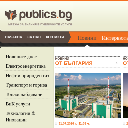
Новини
Интервют
НАЧАЛНА
ЗА НАС
КОНТАКТИ
Новините днес
НОВИНИ
НО
ОТ БЪЛГАРИЯ
О
Eлектроенергетика
Нефт и природен газ
Tранспорт и горива
Топлоснабдяване
ВиК услуги
Технологии &
Иновации
31.07.2026 г. 11:39 ч.
2