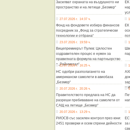
Засилват охраната на въздушното ни
ЕK 
пространство и на летище „Безмер“
на
усл
27.07.2026 г. 14:37 ч.
1
Фонд на фондовете избира финансов
ЕК
посредник за „Фонд за стратегически
ос
технологии и отбрана“
пот
23.07.2026 г. 19:59 ч.
1
Вицепремиерът Пулев: Цялостен
Шв
оздравителен процес е нужен за
пар
правилната формула на партньорство
с „Райнметал“
22.07.2026 г. 16:25 ч.
1
НС одобри разполагането на
AX
американски самолети в авиобаза
до
„Безмер“
за
и 
20.07.2026 г. 20:26 ч.
1
Правителството предлага на НС да
Пе
разреши пребиваване на самолети от
на
САЩ на летище „Безмер“
20.07.2026 г. 13:29 ч.
1
РИОСВ със засилен контрол през юни:
ЕС
2451 проверки и осем спрени дейности
за
са