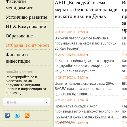
Фасилити
АЕЦ „Козлодуй“ взема
Ве
мениджмънт
мерки за безопасност заради
пр
ниското ниво на Дунав
пр
Устойчиво развитие
за
ИТ & Комуникации
м
30.07.2026 г. 12:24 ч.
2
Образование
„Търкиш петролиум“ се включва в
ЕК
проучванията за нефт и газ в „Блок 1-
за
Отбрана и сигурност
26 Хан Тервел“
Финанси и
29.07.2026 г. 13:36 ч.
2
инвестиции
Кабинетът обяви дружества в групата
Ки
на „Лукойл“ за обекти, свързани с
га
националната сигурност
от 
ОНЛАЙН БЮЛЕТИН
Регистрирайте се в
29.07.2026 г. 13:34 ч.
2
бюлетина, за да
Цените на медта скочиха с над 20%:
ЕК
получавате актуални
БАСЕЛ настоява за индексация на
пе
новини и информация от
publics.bg
цените на суровините
28.07.2026 г. 17:43 ч.
2
Премиерът обсъди с Axon
Гъ
производството на високотехнологични
по
продукти в сферата на отбраната и
ин
сигурността
27.07.2026 г. 15:44 ч.
2